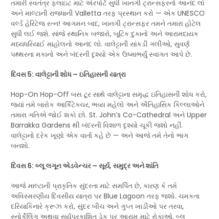
તમારી સ્વતંત્ર ફ્લાઇટ માટે એરપોર્ટ સુધી ખાનગી ટ્રાન્સફરનો આનંદ લો
અને માલ્ટાની રાજધાની Valletta તરફ પ્રસ્થાન કરો — એક UNESCO
વર્લ્ડ હેરિટેજ રત્ન! આગમન બાદ, ખાનગી ટ્રાન્સફર તમને તમારા હોટેલ
સુધી લઈ જશે. સાંજે સ્થાનિક બજારો, બૂટિક દુકાનો અને આરામદાયક
મધ્યધરિયાઈ માહોલનો આનંદ લો. વાલેટ્ટાની સાંકડી ગલીઓ, સુવર્ણ
પથ્થરના મકાનો અને બંદરની દૃશ્યો એક ઉષ્માભર્યું સ્વાગત આપે છે.
દિવસ 5: વાલેટ્ટાની શોધ – ઇતિહાસની યાત્રા
Hop-On Hop-Off બસ ટૂર સાથે વાલેટ્ટાના સમૃદ્ધ ઇતિહાસની શોધ કરો,
જ્યાં તમે બારોક આર્કિટેક્ચર, ભવ્ય મહેલો અને ઐતિહાસિક કિલ્લાઓને
તમારા ગતિએ જોઈ શકો છો. St. John’s Co-Cathedral અને Upper
Barrakka Gardens થી બંદરની વિશાળ દૃશ્યો ચૂકી જશો નહીં.
વાલેટ્ટાનો દરેક ખૂણો એક વાર્તા કહે છે — અને આજે તમે તેનો ભાગ
બનશો.
દિવસ 6: બ્લૂ લગૂન એડવેન્ચર – સૂર્ય, સમુદ્ર અને શાંતિ
આજે માલ્ટાની પ્રાકૃતિક સુંદરતા માટે સમર્પિત છે, કારણ કે તમે
અવિસ્મરણીય દિવસીય યાત્રા પર Blue Lagoon તરફ જશો. ચમકતા
દરિયાકિનારે ક્રૂઝ કરો, સુંદર બીચ અને ગુપ્ત ખાડીઓ પર તરવા,
સ્નોર્કેલિંગ અથવા સૂર્યપ્રકાશિત ડેક પર આરામ માટે રોકાઓ. બ્લૂ