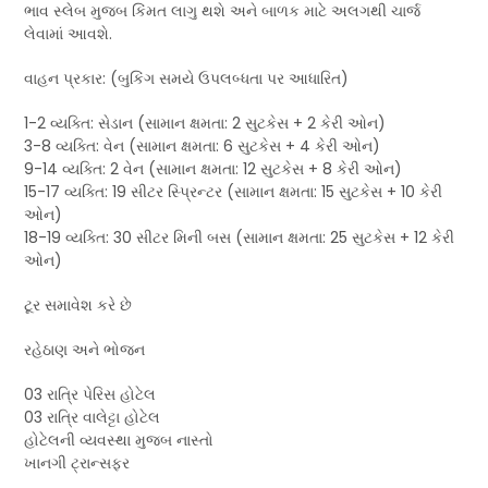
ભાવ સ્લેબ મુજબ કિંમત લાગુ થશે અને બાળક માટે અલગથી ચાર્જ
લેવામાં આવશે.
વાહન પ્રકાર: (બુકિંગ સમયે ઉપલબ્ધતા પર આધારિત)
1-2 વ્યક્તિ: સેડાન (સામાન ક્ષમતા: 2 સુટકેસ + 2 કેરી ઓન)
3-8 વ્યક્તિ: વેન (સામાન ક્ષમતા: 6 સુટકેસ + 4 કેરી ઓન)
9-14 વ્યક્તિ: 2 વેન (સામાન ક્ષમતા: 12 સુટકેસ + 8 કેરી ઓન)
15-17 વ્યક્તિ: 19 સીટર સ્પ્રિન્ટર (સામાન ક્ષમતા: 15 સુટકેસ + 10 કેરી
ઓન)
18-19 વ્યક્તિ: 30 સીટર મિની બસ (સામાન ક્ષમતા: 25 સુટકેસ + 12 કેરી
ઓન)
ટૂર સમાવેશ કરે છે
રહેઠાણ અને ભોજન
03 રાત્રિ પેરિસ હોટેલ
03 રાત્રિ વાલેટ્ટા હોટેલ
હોટેલની વ્યવસ્થા મુજબ નાસ્તો
ખાનગી ટ્રાન્સફર