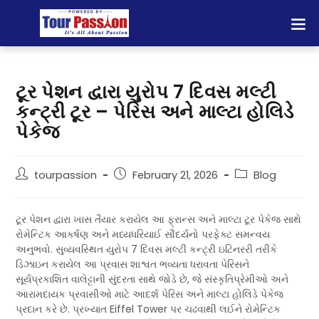
ટૂર પેશન દ્વારા યુરોપ 7 દિવસ મલ્ટી
કન્ટ્રી ટૂર – પેરિસ અને માલ્ટા હોલિડે
પેકેજ
tourpassion
February 21, 2026
Blog
ટૂર પેશન દ્વારા ખાસ તૈયાર કરાયેલ આ ફ્રાન્સ અને માલ્ટા ટૂર પેકેજ સાથે
રોમેન્ટિક આકર્ષણ અને મધ્યધરિયાઈ સૌંદર્યનો પરફેક્ટ સમન્વય
અનુભવો. સુવ્યવસ્થિત યુરોપ 7 દિવસ મલ્ટી કન્ટ્રી ઇટિનરરી તરીકે
ડિઝાઇન કરાયેલ આ પ્રવાસ શાશ્વત ભવ્યતા ધરાવતા પેરિસને
સૂર્યપ્રકાશિત વાલેટ્ટાની સુંદરતા સાથે જોડે છે, જે સંસ્કૃતિપ્રેમીઓ અને
આરામદાયક પ્રવાસીઓ માટે આદર્શ પેરિસ અને માલ્ટા હોલિડે પેકેજ
પ્રદાન કરે છે. પ્રખ્યાત Eiffel Tower પર ચઢવાથી લઈને રોમેન્ટિક