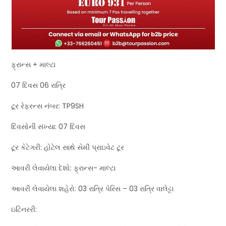
ફ્રાન્સ + માલ્ટા
07 દિવસ 06 રાત્રિ
ટૂર રેફરન્સ નંબર: TP9SH
દિવસોની સંખ્યા: 07 દિવસ
ટૂર કેટેગરી: હોટેલ સાથે સેમી પ્રાઇવેટ ટૂર
આવરી લેવાયેલા દેશો: ફ્રાન્સ- માલ્ટા
આવરી લેવાયેલા શહેરો: 03 રાત્રિ પેરિસ – 03 રાત્રિ વાલેટ્ટા
ઇટિનરરી: