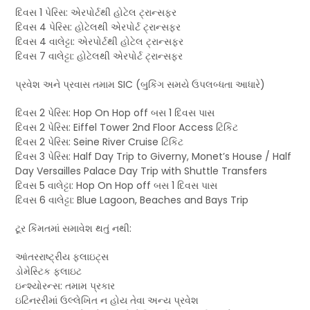
દિવસ 1 પેરિસ: એરપોર્ટથી હોટેલ ટ્રાન્સફર
દિવસ 4 પેરિસ: હોટેલથી એરપોર્ટ ટ્રાન્સફર
દિવસ 4 વાલેટ્ટા: એરપોર્ટથી હોટેલ ટ્રાન્સફર
દિવસ 7 વાલેટ્ટા: હોટેલથી એરપોર્ટ ટ્રાન્સફર
પ્રવેશ અને પ્રવાસ તમામ SIC (બુકિંગ સમયે ઉપલબ્ધતા આધારે)
દિવસ 2 પેરિસ: Hop On Hop off બસ 1 દિવસ પાસ
દિવસ 2 પેરિસ: Eiffel Tower 2nd Floor Access ટિકિટ
દિવસ 2 પેરિસ: Seine River Cruise ટિકિટ
દિવસ 3 પેરિસ: Half Day Trip to Giverny, Monet’s House / Half
Day Versailles Palace Day Trip with Shuttle Transfers
દિવસ 5 વાલેટ્ટા: Hop On Hop off બસ 1 દિવસ પાસ
દિવસ 6 વાલેટ્ટા: Blue Lagoon, Beaches and Bays Trip
ટૂર કિંમતમાં સમાવેશ થતું નથી:
આંતરરાષ્ટ્રીય ફ્લાઇટ્સ
ડોમેસ્ટિક ફ્લાઇટ
ઇન્શ્યોરન્સ: તમામ પ્રકાર
ઇટિનરરીમાં ઉલ્લેખિત ન હોય તેવા અન્ય પ્રવેશ