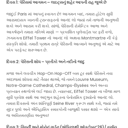
દિવસ 1: પેરિસમાં આગમન – લાઇટ્સનું શહેર આપની રાહ જુએ છે
જાદુઈ Paris માં આપનું સ્વાગત છે! આગમન બાદ, તમારા હોટેલ સુધી
આરામદાયક ખાનગી ટ્રાન્સફરનો આનંદ લો જ્યાં તમે તાજગી અનુભવી
શકો અને આરામ કરી શકો. સાંજે, પેરિસની રોમેન્ટિક આભા અને
આકર્ષણને તમારા ગતિએ માણો — પ્રકાશિત બુલેવાર્ડ્સ પર ફરી વળો,
ઝગમગતા Eiffel Tower નો આનંદ લો અથવા Montmartre ની કેફે
સંસ્કૃતિ શોધો. તમારી પ્રથમ રાત્રે પેરિસની આત્માને અનુભવું એ માટે આ
એક પરફેક્ટ શરૂઆત છે.
દિવસ 2: પેરિસની શોધ – પ્રતીકો અને નદીનો જાદુ
મજા અને લવચીક Hop-On Hop-Off બસ ટૂર સાથે પેરિસને નવા
અંદાજમાં શોધવા માટે તૈયાર થાઓ, જે તમને Louvre Museum,
Notre-Dame Cathedral, Champs-Élysées અને અન્ય
પ્રખ્યાત સ્થળોએ લઈ જાય છે. ત્યારબાદ, Eiffel Tower ના બીજા માળ
સુધી પ્રવેશ સાથે આ અદ્ભુત શહેરના પેનોરામિક દૃશ્યોનો આનંદ લો.
તમારા દિવસનો અંત શાંતિપૂર્ણ Seine River ક્રૂઝ સાથે કરો, જ્યાં તમે
સુંદર પુલો અને ઐતિહાસિક સ્મારકોની બાજુથી પસાર થશો — એક સાચે
જ અવિસ્મરણીય અનુભવ!
દિવસ 3: ગિવર્ની અને મોનેનું ગાર્ડન (એપ્રિલથી ઑક્ટોબર’26)/ વર્સાય