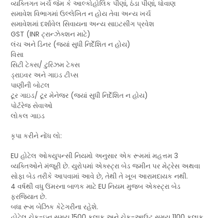
વ્યક્તિગત ખર્ચ જેમ કે આલ્કોહોલિક પીણાં, ઠંડા પીણાં, ધોવાણ
સમાવેશ વિભાગમાં ઉલ્લેખિત ન હોય તેવા અન્ય ખર્ચ
સમાવેશમાં દર્શાવેલ સિવાયના અન્ય સાઇટસીંગ પ્રવેશ
GST (INR ટ્રાન્ઝેક્શન માટે)
લંચ અને ડિનર (જ્યાં સુધી નિર્દેશિત ન હોય)
વિસા
સિટી ટેક્સ/ ટુરિઝમ ટેક્સ
ડ્રાઇવર અને ગાઇડ ટીપ્સ
પાણીની બોટલ
ટૂર ગાઇડ/ ટૂર મેનેજર (જ્યાં સુધી નિર્દેશિત ન હોય)
પોર્ટરેજ સેવાઓ
લોકલ ગાઇડ
કૃપા કરીને નોંધ લો:
EU હોટેલ ઓક્યુપન્સી નિયમો અનુસાર એક રૂમમાં મહત્તમ 3
વ્યક્તિઓને મંજૂરી છે. યુરોપમાં એક્સ્ટ્રા બેડ જમીન પર મેટ્રેસ અથવા
સોફા બેડ તરીકે આપવામાં આવે છે, તેથી તે ખૂબ આરામદાયક નથી.
4 વર્ષથી વધુ ઉંમરના બાળક માટે EU નિયમ મુજબ એક્સ્ટ્રા બેડ
ફરજિયાત છે.
બધા રૂમ બેઝિક કેટેગરીના રહેશે.
હોટેલ ચેક-ઇન સમય 1500 કલાક અને ચેક-આઉટ સમય 1100 કલાક