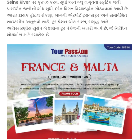
Seine River પર ક્રૂઝ કરવા સુધી અને બ્લૂ લગૂનના સ્ફટિક જેવી
પારદર્શક જળોની શોધ સુધી, દરેક વિગત વિચારપૂર્વક ગોઠવવામાં આવી છે.
આરામદાયક હોટેલ રોકાણ, ખાનગી એરપોર્ટ ટ્રાન્સફર અને સમાવેશિત
સાઇટસીંગ અનુભવો સાથે, ટૂર પેશન એક સરળ, સમૃદ્ધ અને
અવિસ્મરણીય યુરોપ બે દેશોના ટૂર પેકેજની ખાતરી આપે છે, જે નિર્વિઘ્ન
શોધખોળ માટે રચાયેલ છે.