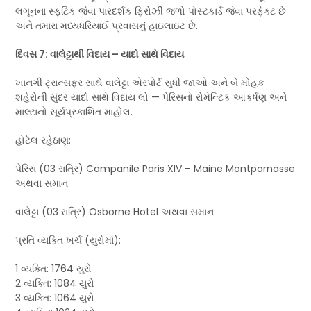
લગૂનના સ્ફટિક જેવા પારદર્શક ફિરોઝી જળો પોસ્ટકાર્ડ જેવા પરફેક્ટ છે
અને તમારા મધ્યધરિયાઈ પ્રવાસનું હાઇલાઇટ છે.
દિવસ 7: વાલેટ્ટાથી વિદાય – યાદો સાથે વિદાય
ખાનગી ટ્રાન્સફર સાથે વાલેટ્ટા એરપોર્ટ સુધી જાઓ અને બે મોહક
શહેરોની સુંદર યાદો સાથે વિદાય લો — પેરિસનો રોમેન્ટિક આકર્ષણ અને
માલ્ટાનો સૂર્યપ્રકાશિત માહોલ.
હોટેલ રહેઠાણ:
પેરિસ (03 રાત્રિ) Campanile Paris XIV – Maine Montparnasse
અથવા સમાન
વાલેટ્ટા (03 રાત્રિ) Osborne Hotel અથવા સમાન
પ્રતિ વ્યક્તિ ખર્ચ (યુરોમાં):
1 વ્યક્તિ: 1764 યુરો
2 વ્યક્તિ: 1084 યુરો
3 વ્યક્તિ: 1064 યુરો