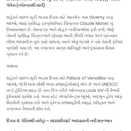
પેલેસ (નવેમ્બરથી માર્ચ)
શહેરને પાછળ મૂકી અડધા દિવસ માટે આકર્ષક ગામ Giverny તરફ
જાઓ, જ્યાં પ્રસિદ્ધ ઇમ્પ્રેશનિસ્ટ ચિત્રકાર Claude Monet નું
નિવાસસ્થાન છે. તેમના ઘર અને મોહક બગીચાઓમાં ફરી વળો, જેણે
તેમની પ્રસિદ્ધ ચિત્રકળાને પ્રેરણા આપી. લિલી તળાવ અને પ્રખ્યાત
લીલા જાપાનીઝ પુલ પાસે ચાલતા, તમને એવું લાગશે કે તમે તેમની કૃતિમાં
પ્રવેશી ગયા છો. આ કલાત્મક યાત્રા શાંતિપૂર્ણ અને દૃશ્યમય વિરામ
પ્રદાન કરે છે.
અથવા
શહેરને પાછળ મૂકી અડધા દિવસ માટે Palace of Versailles તરફ
જાઓ, જે વિશ્વના સૌથી ભવ્ય રાજમહેલોમાંનું એક છે અને UNESCO
વર્લ્ડ હેરિટેજ સાઇટ છે. સન કિંગ તરીકે ઓળખાતા Louis XIV ની વૈભવી
દુનિયામાં પ્રવેશ કરો. ભવ્ય સ્ટેટ એપાર્ટમેન્ટ્સ જુઓ, અદ્ભુત હોલ ઑફ
મિરર્સની પ્રશંસા કરો અને ફ્રેન્ચ રાજશાહીની સમૃદ્ધ ઇતિહાસ અને
કલાત્મક વૈભવની શોધ કરો.
દિવસ 4: પેરિસથી વાલેટ્ટા – મધ્યધરિયાઈ અધ્યાયની નવી શરૂઆત