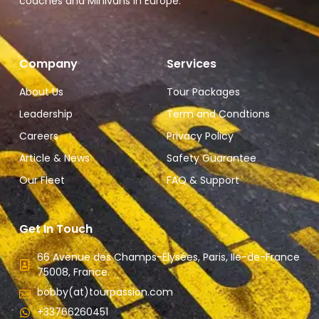
coaches and Minivans in Europe.
Company
Services
About Us
Tour Packages
Leadership
Term and Condtions
Careers
Privacy Policy
Article & News
Safety Guarantee
Our Fleet
FAQ & Support
Get In Touch
66 Avenue des Champs-Élysées, Paris, Ile-de-France
75008, France.
bobby(at)tourpassion.com
+33766260451