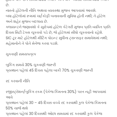
છે.
નાસ્તો હોટેલની નીતિ અથવા વ્યવસ્થા મુજબ આપવામાં આવશે.
બધા હોટેલોમાં રૂમમાં ચા/કોફી બનાવવાની સુવિધા હોતી નથી; તે હોટેલ
અને શહેર મુજબ બદલાય છે.
ક્લાયન્ટને જણાવશો કે યુરોપમાં હોટેલ કેટેગરી મુજબ પ્રતિ વ્યક્તિ પ્રતિ
દિવસ સિટી ટેક્સ ચૂકવવો પડે છે, જે હોટેલમાં સીધો ચૂકવવાનો રહેશે.
SIC ટૂર માટે હોટેલથી મીટિંગ પોઇન્ટ સુધીના ટ્રાન્સફર સમાવેશમાં નથી;
મહેમાનોને તે પોતે મેનેજ કરવા પડશે.
ચુકવણી સમયપત્રક
બુકિંગ સમયે 30% ચુકવણી જરૂરી
પ્રસ્થાન પહેલાં 45 દિવસ પહેલા બાકી 70% ચુકવણી જરૂરી
રદ કરવાની નીતિ
રજીસ્ટ્રેશન/બુકિંગ રકમ (પેકેજ કિંમતના 30%) પરત નહીં આપવામાં
આવે
પ્રસ્થાન પહેલાં 30 – 45 દિવસ વચ્ચે રદ કરવાથી કુલ પેકેજ કિંમતના
50% ચાર્જ થશે
પ્રસ્થાન પહેલાં 30 દિવસથી ઓછા સમયમાં રદ કરવાથી કુલ પેકેજ