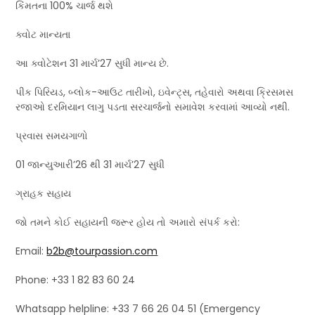
કિંમતના 100% ચાર્જ થશે
ક્વોટ માન્યતા
આ ક્વોટેશન 31 માર્ચ’27 સુધી માન્ય છે.
પીક પિરિયડ, બ્લોક-આઉટ તારીખો, ઇવેન્ટ્સ, તહેવારો અથવા ક્રિસમસ
રજાઓ દરમિયાન લાગુ પડતા સરચાર્જનો સમાવેશ કરવામાં આવ્યો નથી.
પ્રવાસ સમયગાળો
01 જાન્યુઆરી’26 થી 31 માર્ચ’27 સુધી
ગ્રાહક સહાય
જો તમને કોઈ સહાયની જરૂર હોય તો અમારો સંપર્ક કરો:
Email:
b2b@tourpassion.com
Phone: +33 1 82 83 60 24
Whatsapp helpline: +33 7 66 26 04 51 (Emergency