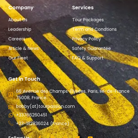
Company
Services
About Us
Tour Packages
Leadership
Term and Condtions
Careers
Privacy Policy
Article & News
Safety Guarantee
Our Fleet
FAQ & Support
Get In Touch
66 Avenue des Champs-Élysées, Paris, Ile-de-France
75008, France.
bobby(at)tourpassion.com
+33766260451
+33-182836024 (France)
Follow Us :