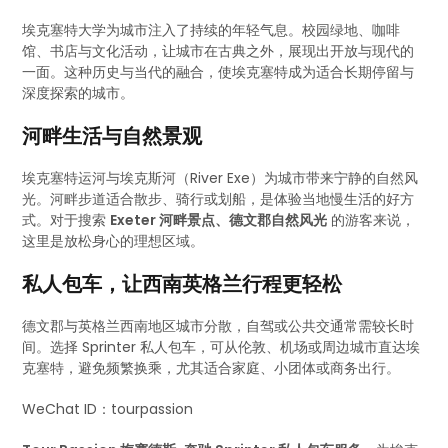
埃克塞特大学为城市注入了持续的年轻气息。校园绿地、咖啡
馆、书店与文化活动，让城市在古典之外，展现出开放与现代的
一面。这种历史与当代的融合，使埃克塞特成为适合长期停留与
深度探索的城市。
河畔生活与自然景观
埃克塞特运河与埃克斯河（River Exe）为城市带来宁静的自然风
光。河畔步道适合散步、骑行或划船，是体验当地慢生活的好方
式。对于搜索
Exeter 河畔景点、德文郡自然风光
的游客来说，
这里是放松身心的理想区域。
私人包车，让西南英格兰行程更轻松
德文郡与英格兰西南地区城市分散，自驾或公共交通常需较长时
间。选择 Sprinter 私人包车，可从伦敦、机场或周边城市直达埃
克塞特，避免频繁换乘，尤其适合家庭、小团体或商务出行。
WeChat ID：tourpassion