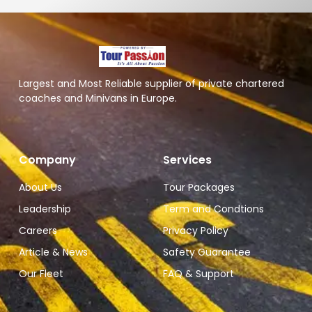
Largest and Most Reliable supplier of private chartered
coaches and Minivans in Europe.
Company
Services
About Us
Tour Packages
Leadership
Term and Condtions
Careers
Privacy Policy
Article & News
Safety Guarantee
Our Fleet
FAQ & Support