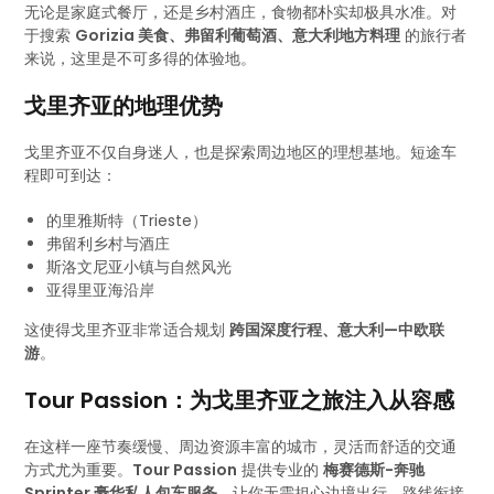
无论是家庭式餐厅，还是乡村酒庄，食物都朴实却极具水准。对
于搜索
Gorizia 美食、弗留利葡萄酒、意大利地方料理
的旅行者
来说，这里是不可多得的体验地。
戈里齐亚的地理优势
戈里齐亚不仅自身迷人，也是探索周边地区的理想基地。短途车
程即可到达：
的里雅斯特（Trieste）
弗留利乡村与酒庄
斯洛文尼亚小镇与自然风光
亚得里亚海沿岸
这使得戈里齐亚非常适合规划
跨国深度行程、意大利—中欧联
游
。
Tour Passion：为戈里齐亚之旅注入从容感
在这样一座节奏缓慢、周边资源丰富的城市，灵活而舒适的交通
方式尤为重要。
Tour Passion
提供专业的
梅赛德斯-奔驰
Sprinter 豪华私人包车服务
，让你无需担心边境出行、路线衔接