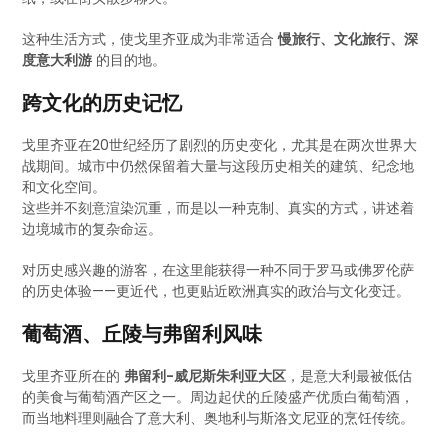
这种生活方式，使戈里齐亚成为非常适合
慢旅行、文化旅行、深
度意大利游
的目的地。
跨文化的历史记忆
戈里齐亚在20世纪经历了剧烈的历史变化，尤其是在两次世界大
战期间。城市中仍然保留着大量与这段历史相关的建筑、纪念地
和文化空间。
这些并不刻意渲染沉重，而是以一种克制、真实的方式，讲述着
边境城市的复杂命运。
对历史感兴趣的游客，在这里能获得一种不同于罗马或佛罗伦萨
的历史体验——更近代，也更贴近欧洲真实的政治与文化变迁。
葡萄酒、丘陵与弗留利风味
戈里齐亚所在的
弗留利-威尼斯朱利亚大区
，是意大利最被低估
的美食与葡萄酒产区之一。周边起伏的丘陵盛产优质白葡萄酒，
而当地料理则融合了意大利、奥地利与斯洛文尼亚的烹饪传统。