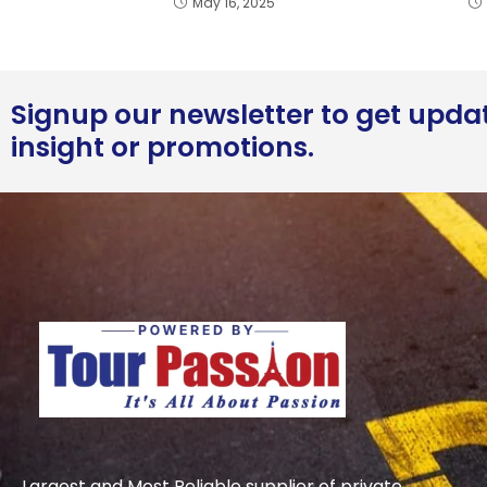
May 16, 2025
Signup our newsletter to get upda
insight or promotions.
Largest and Most Reliable supplier of private