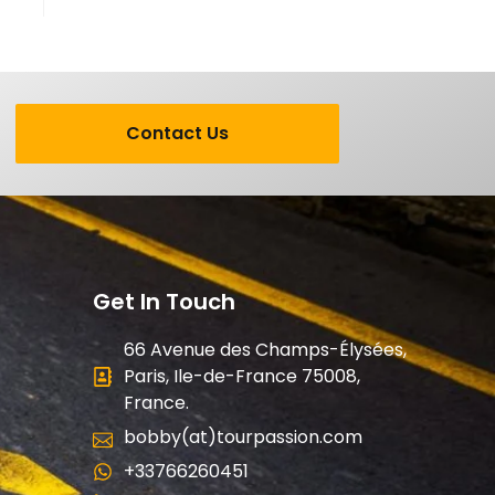
Contact Us
Get In Touch
66 Avenue des Champs-Élysées,
Paris, Ile-de-France 75008,
France.
bobby(at)tourpassion.com
+33766260451