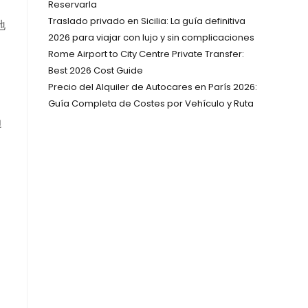
Reservarla
Traslado privado en Sicilia: La guía definitiva
地
2026 para viajar con lujo y sin complicaciones
Rome Airport to City Centre Private Transfer:
Best 2026 Cost Guide
Precio del Alquiler de Autocares en París 2026:
Guía Completa de Costes por Vehículo y Ruta
边