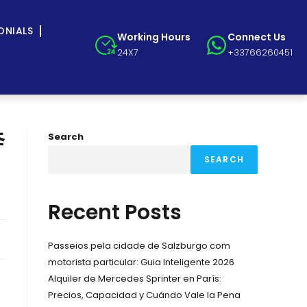
ONIALS
Working Hours
Connect Us
24X7
+33766260451
奔
Search
SEARCH
Recent Posts
Passeios pela cidade de Salzburgo com
motorista particular: Guia Inteligente 2026
Alquiler de Mercedes Sprinter en París:
Precios, Capacidad y Cuándo Vale la Pena