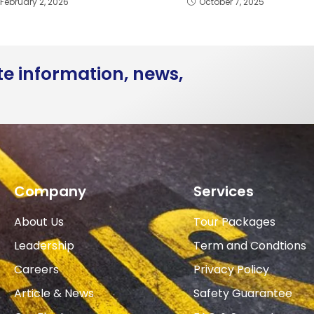
February 2, 2026
October 7, 2025
te information, news,
Company
Services
About Us
Tour Packages
Leadership
Term and Condtions
Careers
Privacy Policy
Article & News
Safety Guarantee