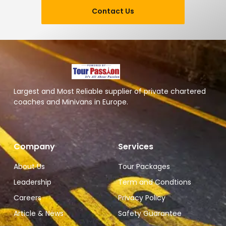
Contact Us
Largest and Most Reliable supplier of private chartered
coaches and Minivans in Europe.
Company
Services
About Us
Tour Packages
Leadership
Term and Condtions
Careers
Privacy Policy
Article & News
Safety Guarantee