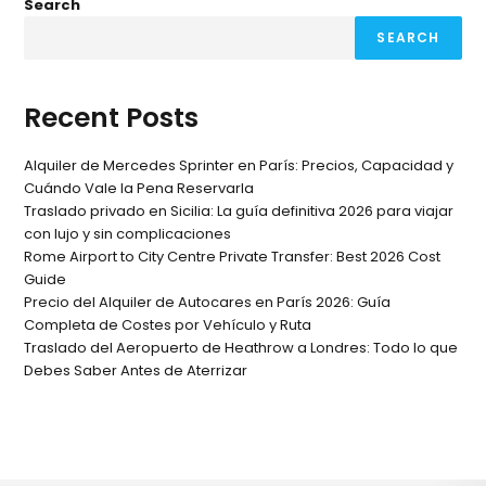
Search
SEARCH
Recent Posts
Alquiler de Mercedes Sprinter en París: Precios, Capacidad y
Cuándo Vale la Pena Reservarla
Traslado privado en Sicilia: La guía definitiva 2026 para viajar
con lujo y sin complicaciones
Rome Airport to City Centre Private Transfer: Best 2026 Cost
Guide
Precio del Alquiler de Autocares en París 2026: Guía
Completa de Costes por Vehículo y Ruta
Traslado del Aeropuerto de Heathrow a Londres: Todo lo que
Debes Saber Antes de Aterrizar