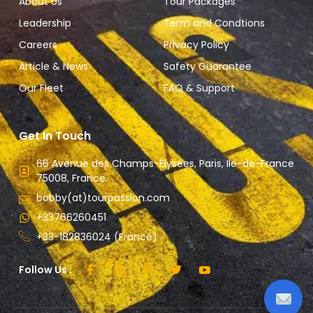
About Us
Tour Packages
Leadership
Term and Condtions
Careers
Privacy Policy
Article & News
Safety Guarantee
Our Fleet
FAQ & Support
Get In Touch
66 Avenue des Champs-Élysées, Paris, Ile-de-France
75008, France.
bobby(at)tourpassion.com
+33766260451
+33-182836024 (France)
Follow Us :