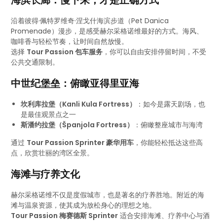
海滨长廊：慢下来，才是正确方式
沿着彼得·佩特罗维奇·涅戈什海滨步道（Pet Danica
Promenade）漫步，是感受赫尔采格诺维最好的方式。海风、
咖啡香与轻松节奏，让时间自然放慢。
选择
Tour Passion 包车服务
，你可以自由安排停留时间，不受
公共交通限制。
中世纪堡垒：俯瞰亚得里亚海
坎利库拉堡（Kanli Kula Fortress）
：如今是露天剧场，也
是最佳观景点之一
斯潘约拉堡（Španjola Fortress）
：俯瞰整座城市与海湾
通过
Tour Passion Sprinter 豪华用车
，你能轻松抵达这些高
点，欣赏壮丽的湾区全景。
海滩与疗养文化
赫尔采格诺维不仅是度假城市，也是著名的疗养胜地。附近的海
滩与温泉资源，使其成为放松身心的理想之地。
Tour Passion 梅赛德斯 Sprinter
适合安排海滩、疗养中心与酒