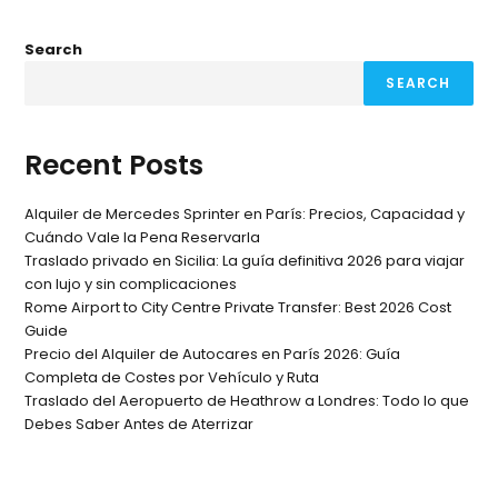
Search
SEARCH
Recent Posts
Alquiler de Mercedes Sprinter en París: Precios, Capacidad y
Cuándo Vale la Pena Reservarla
Traslado privado en Sicilia: La guía definitiva 2026 para viajar
con lujo y sin complicaciones
Rome Airport to City Centre Private Transfer: Best 2026 Cost
Guide
Precio del Alquiler de Autocares en París 2026: Guía
Completa de Costes por Vehículo y Ruta
Traslado del Aeropuerto de Heathrow a Londres: Todo lo que
Debes Saber Antes de Aterrizar