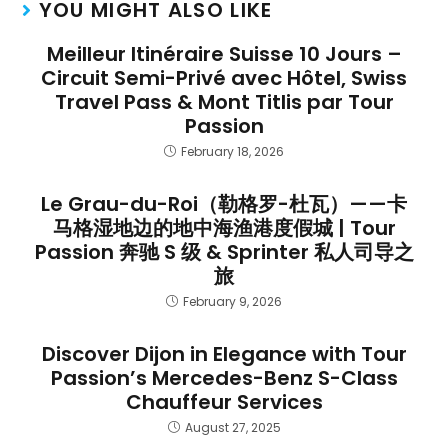
YOU MIGHT ALSO LIKE
Meilleur Itinéraire Suisse 10 Jours –
Circuit Semi-Privé avec Hôtel, Swiss
Travel Pass & Mont Titlis par Tour
Passion
February 18, 2026
Le Grau-du-Roi（勒格罗-杜瓦）——卡
马格湿地边的地中海渔港度假城 | Tour
Passion 奔驰 S 级 & Sprinter 私人司导之
旅
February 9, 2026
Discover Dijon in Elegance with Tour
Passion’s Mercedes-Benz S-Class
Chauffeur Services
August 27, 2025