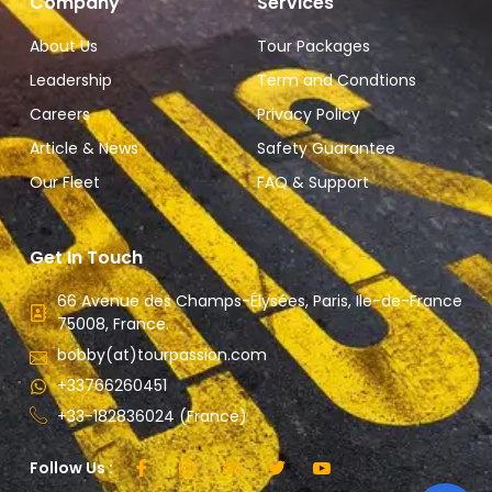
Company
Services
About Us
Tour Packages
Leadership
Term and Condtions
Careers
Privacy Policy
Article & News
Safety Guarantee
Our Fleet
FAQ & Support
Get In Touch
66 Avenue des Champs-Élysées, Paris, Ile-de-France
75008, France.
bobby(at)tourpassion.com
+33766260451
+33-182836024 (France)
Follow Us :