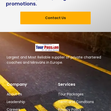
promotions.
Contact Us
Largest and Most Reliable supplier of private chartered
coaches and Minivans in Europe.
Company
Services
About Us
Tour Packages
Leadership
Term and Condtions
Careers
Privacy Policy