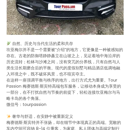
自然、历史与当代生活的柔和共存
坎亚梅尔并不是一个需要被“介绍”的地方，它更像是一种被感知的
存在。古老的防御塔静静矗立在山坡之上，见证着地中海沿岸的
历史流转；松林与沙滩之间，没有突兀的分界线，只有自然与人
类生活长期磨合后的平衡。现代的度假别墅与精品酒店低调地融
入环境之中，既不破坏风景，也不喧宾夺主。
在这样一座强调平衡与秩序的地方，出行方式尤为重要。Tour
Passion 梅赛德斯·斯宾特高端包车服务，让移动本身成为享受的
一部分，在不打扰自然与节奏的前提下，轻松连接坎亚梅尔与马
略卡岛的各个角落。
微信号：tourpassion
奢华与舒适，在安静中被重新定义
梅赛德斯·斯宾特并不张扬，却在细节中体现真正的高端。宽敞的
车内空间可容纳 8–14 位乘客，为家庭、私人团体与高端定制行