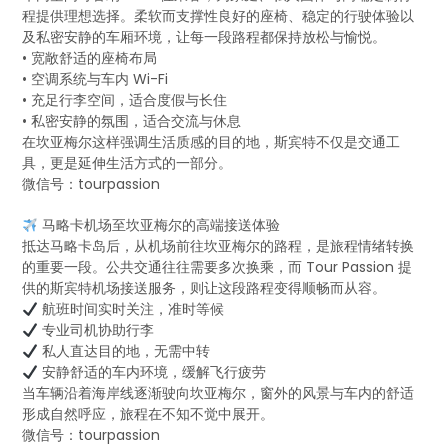
程提供理想选择。柔软而支撑性良好的座椅、稳定的行驶体验以
及私密安静的车厢环境，让每一段路程都保持放松与愉悦。
• 宽敞舒适的座椅布局
• 空调系统与车内 Wi-Fi
• 充足行李空间，适合度假与长住
• 私密安静的氛围，适合交流与休息
在坎亚梅尔这样强调生活质感的目的地，斯宾特不仅是交通工
具，更是延伸生活方式的一部分。
微信号：tourpassion
马略卡机场至坎亚梅尔的高端接送体验
抵达马略卡岛后，从机场前往坎亚梅尔的路程，是旅程情绪转换
的重要一段。公共交通往往需要多次换乘，而 Tour Passion 提
供的斯宾特机场接送服务，则让这段路程变得顺畅而从容。
航班时间实时关注，准时等候
专业司机协助行李
私人直达目的地，无需中转
安静舒适的车内环境，缓解飞行疲劳
当车辆沿着海岸线逐渐驶向坎亚梅尔，窗外的风景与车内的舒适
形成自然呼应，旅程在不知不觉中展开。
微信号：tourpassion