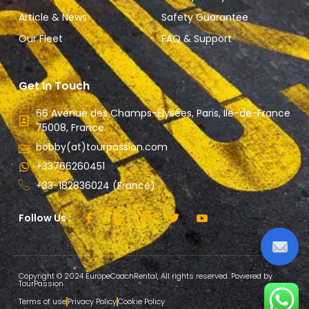
Article & News
Safety Guarantee
Our Fleet
FAQ & Support
Get In Touch
66 Avenue des Champs-Élysées, Paris, Ile-de-France
75008, France.
bobby(at)tourpassion.com
+33766260451
+33-182836024 (France)
Follow Us :
Copyright © 2024 EuropeCoachRental, All rights reserved. Powered by
TourPassion
Terms of use
Privacy Policy
Cookie Policy