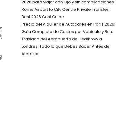
2026 para viajar con lujo y sin complicaciones
Rome Airport to City Centre Private Transfer:
Best 2026 Cost Guide
Precio del Alquiler de Autocares en París 2026:
充
Guía Completa de Costes por Vehículo y Ruta
的
Traslado del Aeropuerto de Heathrow a
Londres: Todo lo que Debes Saber Antes de
Aterrizar
探