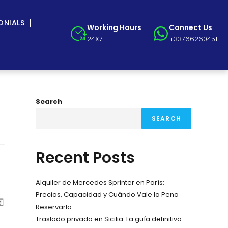
ONIALS
Working Hours
Connect Us
24X7
+33766260451
Search
SEARCH
Recent Posts
Alquiler de Mercedes Sprinter en París:
里
Precios, Capacidad y Cuándo Vale la Pena
团
Reservarla
Traslado privado en Sicilia: La guía definitiva