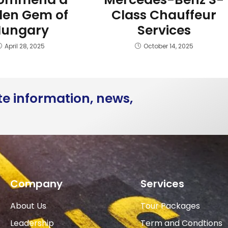
den Gem of
Class Chauffeur
Hungary
Services
April 28, 2025
October 14, 2025
te information, news,
Company
Services
About Us
Tour Packages
Leadership
Term and Condtions