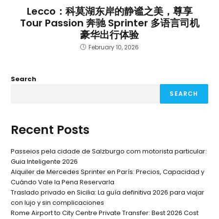
Lecco：科莫湖东岸的静谧之美，尊享
Tour Passion 奔驰 Sprinter 多语言司机
豪华出行体验
February 10, 2026
Search
SEARCH
Recent Posts
Passeios pela cidade de Salzburgo com motorista particular:
Guia Inteligente 2026
Alquiler de Mercedes Sprinter en París: Precios, Capacidad y
Cuándo Vale la Pena Reservarla
Traslado privado en Sicilia: La guía definitiva 2026 para viajar
con lujo y sin complicaciones
Rome Airport to City Centre Private Transfer: Best 2026 Cost