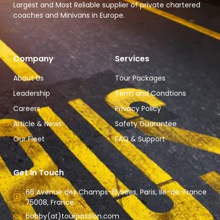
Largest and Most Reliable supplier of private chartered
coaches and Minivans in Europe.
Company
Services
About Us
Tour Packages
Leadership
Term and Condtions
Careers
Privacy Policy
Article & News
Safety Guarantee
Our Fleet
FAQ & Support
Get In Touch
66 Avenue des Champs-Élysées, Paris, Ile-de-France
75008, France.
bobby(at)tourpassion.com