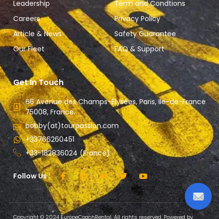
Leadership
Term and Condtions
Careers
Privacy Policy
Article & News
Safety Guarantee
Our Fleet
FAQ & Support
Get In Touch
66 Avenue des Champs-Élysées, Paris, Ile-de-France
75008, France.
bobby(at)tourpassion.com
+33766260451
+33-182836024 (France)
Follow Us :
Copyright © 2024 EuropeCoachRental, All rights reserved. Powered by