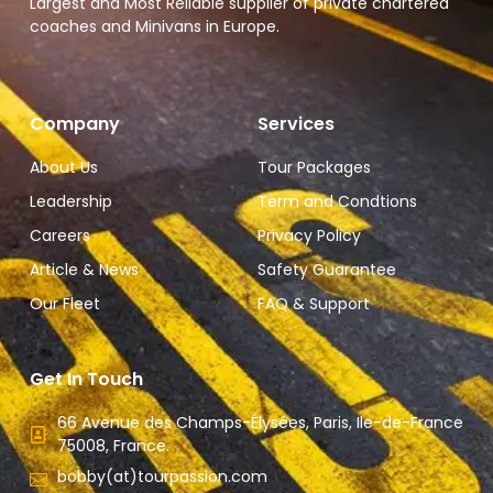
Largest and Most Reliable supplier of private chartered
coaches and Minivans in Europe.
Company
Services
About Us
Tour Packages
Leadership
Term and Condtions
Careers
Privacy Policy
Article & News
Safety Guarantee
Our Fleet
FAQ & Support
Get In Touch
66 Avenue des Champs-Élysées, Paris, Ile-de-France
75008, France.
bobby(at)tourpassion.com