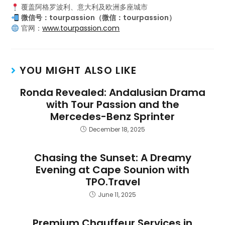
覆盖阿格罗波利、意大利及欧洲多座城市
微信号：tourpassion（微信：tourpassion）
官网：
www.tourpassion.com
YOU MIGHT ALSO LIKE
Ronda Revealed: Andalusian Drama
with Tour Passion and the
Mercedes-Benz Sprinter
December 18, 2025
Chasing the Sunset: A Dreamy
Evening at Cape Sounion with
TPO.Travel
June 11, 2025
Premium Chauffeur Services in