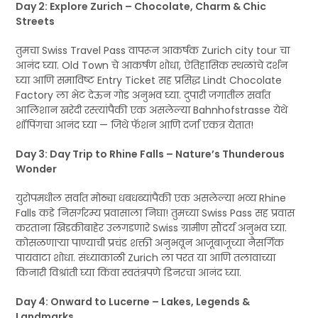
Day 2: Explore Zurich – Chocolate, Charm & Chic
Streets
तुमचा Swiss Travel Pass वापरून आकर्षक Zurich city tour चा
आनंद घ्या. Old Town चे आकर्षण शोधा, ऐतिहासिक स्थळांचे दर्शन
घ्या आणि समाविष्ट Entry Ticket सह प्रसिद्ध Lindt Chocolate
Factory ला भेट देऊन गोड अनुभव घ्या. दुपारी जगातील सर्वात
आलिशान खरेदी रस्त्यांपैकी एक असलेल्या Bahnhofstrasse येथे
शॉपिंगचा आनंद घ्या — जिथे फॅशन आणि दर्जा एकत्र येतात!
Day 3: Day Trip to Rhine Falls – Nature’s Thunderous
Wonder
युरोपमधील सर्वात मोठ्या धबधब्यांपैकी एक असलेल्या भव्य Rhine
Falls कडे निसर्गरम्य प्रवासाला निघा! तुमच्या Swiss Pass सह प्रवास
करताना खिडकीबाहेर उलगडणारे Swiss ग्रामीण सौंदर्य अनुभव घ्या.
कोसळणाऱ्या पाण्याची प्रचंड शक्ती अनुभवून आजूबाजूच्या नैसर्गिक
पायवाटा शोधा. संध्याकाळी Zurich ला परत या आणि तलावाच्या
किनारी विश्रांती घ्या किंवा स्वतंत्रपणे डिनरचा आनंद घ्या.
Day 4: Onward to Lucerne – Lakes, Legends &
Landmarks