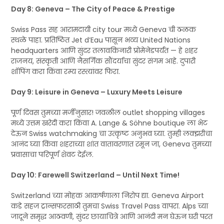
Day 8: Geneva – The City of Peace & Prestige
Swiss Pass सह आरामदायी city tour मध्ये Geneva ची ठळक
स्थळे पाहा. प्रतिष्ठित Jet d’Eau पासून भव्य United Nations
headquarters आणि सुंदर तलावकिनारी प्रोमेनेडपर्यंत — हे शहर
राजनय, संस्कृती आणि नैसर्गिक सौंदर्याचा सुंदर संगम आहे. दुपारी
शॉपिंग करा किंवा रम्य रस्त्यांवर फिरा.
Day 9: Leisure in Geneva – Luxury Meets Leisure
पूर्ण दिवस तुमच्या मर्जीनुसार! जवळील outlet shopping villages
मध्ये उत्तम खरेदी करा किंवा A. Lange & Söhne boutique ला भेट
देऊन Swiss watchmaking चा उत्कृष्ट अनुभव घ्या. तुम्ही लक्झरीचा
आनंद घ्या किंवा शहराच्या शांत वातावरणात रमून जा, Geneva तुमच्या
प्रवासाचा परिपूर्ण शेवट देईल.
Day 10: Farewell Switzerland – Until Next Time!
Switzerland च्या मोहक आकर्षणाला निरोप द्या. Geneva Airport
कडे सहज ट्रान्सफरसाठी तुमचा Swiss Travel Pass वापरा. Alps च्या
जादूने समृद्ध आठवणी, सुंदर छायाचित्रे आणि आनंदी मन घेऊन घरी परत