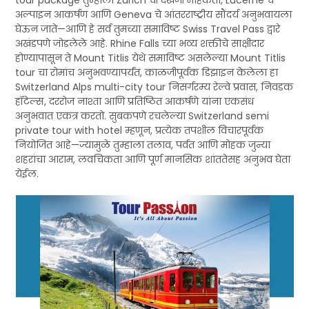
tour package तुम्हाला Zurich ची देखणी मोहकता, Lucerne चे
अल्पाइन आकर्षण आणि Geneva चे आंतरराष्ट्रीय सौंदर्य अनुभवायला
घेऊन जाते—आणि हे सर्व तुमच्या समाविष्ट Swiss Travel Pass द्वारे
अखंडपणे जोडलेले आहे. Rhine Falls च्या भव्य शक्तीचे साक्षीदार
होण्यापासून ते Mount Titlis येथे समाविष्ट असलेल्या Mount Titlis
tour चा रोमांच अनुभवण्यापर्यंत, काळजीपूर्वक डिझाइन केलेला हा
Switzerland Alps multi-city tour निसर्गरम्य रेल्वे प्रवास, निवडक
हॉटेल्स, दररोज नाश्ता आणि प्रतिष्ठित आकर्षणे यांना एकसंध
अनुभवात एकत्र करतो. सुबकपणे रचलेल्या Switzerland semi
private tour with hotel म्हणून, प्रत्येक तपशील विचारपूर्वक
नियोजित आहे—ज्यामुळे तुम्हाला तलाव, पर्वत आणि मोहक जुन्या
शहरांचा आराम, लवचिकता आणि पूर्ण मानसिक शांततेसह अनुभव घेता
येईल.