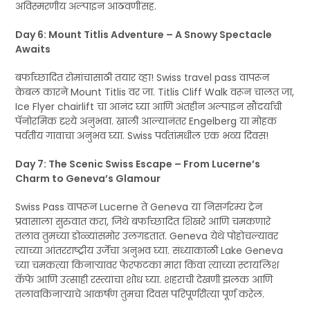
अविस्मरणीय अल्पाइन आठवणींसह.
Day 6: Mount Titlis Adventure – A Snowy Spectacle
Awaits
बर्फाच्छादित रोमांचासाठी तयार व्हा! Swiss travel pass वापरून
केबल कारने Mount Titlis वर जा. Titlis Cliff Walk वरून चालत जा,
Ice Flyer chairlift चा आनंद घ्या आणि अंतहीन अल्पाइन सौंदर्याची
पॅनोरमिक दृश्ये अनुभवा. खाली आल्यानंतर Engelberg या मोहक
पर्वतीय गावाचा अनुभव घ्या. Swiss पर्वतांमधील एक भव्य दिवस!
Day 7: The Scenic Swiss Escape – From Lucerne’s
Charm to Geneva’s Glamour
Swiss Pass वापरून Lucerne ते Geneva या निसर्गरम्य ट्रेन
प्रवासाला सुरुवात करा, जिथे बर्फाच्छादित शिखरे आणि चमकणारे
तलाव तुमच्या डोळ्यांसमोर उलगडतात. Geneva येथे पोहोचल्यावर
त्याच्या आंतरराष्ट्रीय उर्जेचा अनुभव घ्या. संध्याकाळी Lake Geneva
च्या चमकत्या किनाऱ्यावर फेरफटका मारा किंवा त्याच्या स्टायलिश
कॅफे आणि उत्साही रस्त्यांचा शोध घ्या. शहराची देखणी झलक आणि
तलावकिनाऱ्याचे आकर्षण तुमचा दिवस परिपूर्णरीत्या पूर्ण करेल.