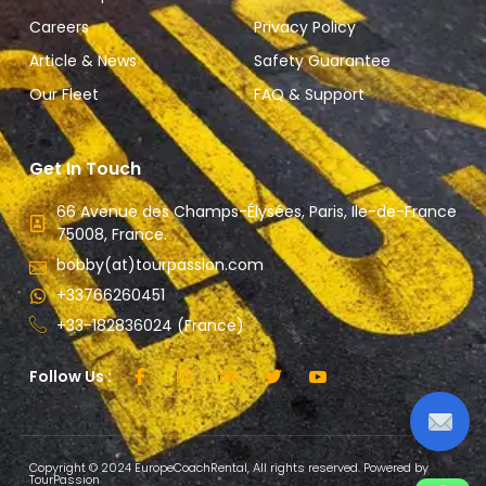
Careers
Privacy Policy
Article & News
Safety Guarantee
Our Fleet
FAQ & Support
Get In Touch
66 Avenue des Champs-Élysées, Paris, Ile-de-France
75008, France.
bobby(at)tourpassion.com
+33766260451
+33-182836024 (France)
Follow Us :
Copyright © 2024 EuropeCoachRental, All rights reserved. Powered by
TourPassion