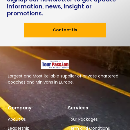
information, news, insight or
promotions.
Contact Us
Largest and Most Reliable supplier of private chartered
coaches and Minivans in Europe.
Company
Services
About Us
Tour Packages
Leadership
Term and Condtions