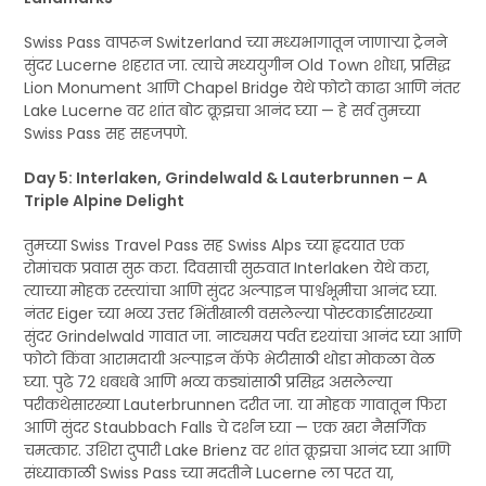
Swiss Pass वापरून Switzerland च्या मध्यभागातून जाणाऱ्या ट्रेनने
सुंदर Lucerne शहरात जा. त्याचे मध्ययुगीन Old Town शोधा, प्रसिद्ध
Lion Monument आणि Chapel Bridge येथे फोटो काढा आणि नंतर
Lake Lucerne वर शांत बोट क्रूझचा आनंद घ्या — हे सर्व तुमच्या
Swiss Pass सह सहजपणे.
Day 5: Interlaken, Grindelwald & Lauterbrunnen – A
Triple Alpine Delight
तुमच्या Swiss Travel Pass सह Swiss Alps च्या हृदयात एक
रोमांचक प्रवास सुरू करा. दिवसाची सुरुवात Interlaken येथे करा,
त्याच्या मोहक रस्त्यांचा आणि सुंदर अल्पाइन पार्श्वभूमीचा आनंद घ्या.
नंतर Eiger च्या भव्य उत्तर भिंतीखाली वसलेल्या पोस्टकार्डसारख्या
सुंदर Grindelwald गावात जा. नाट्यमय पर्वत दृश्यांचा आनंद घ्या आणि
फोटो किंवा आरामदायी अल्पाइन कॅफे भेटीसाठी थोडा मोकळा वेळ
घ्या. पुढे 72 धबधबे आणि भव्य कड्यांसाठी प्रसिद्ध असलेल्या
परीकथेसारख्या Lauterbrunnen दरीत जा. या मोहक गावातून फिरा
आणि सुंदर Staubbach Falls चे दर्शन घ्या — एक खरा नैसर्गिक
चमत्कार. उशिरा दुपारी Lake Brienz वर शांत क्रूझचा आनंद घ्या आणि
संध्याकाळी Swiss Pass च्या मदतीने Lucerne ला परत या,