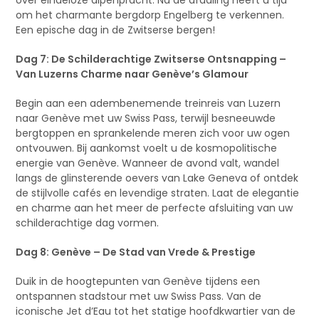
over eindeloze alpenpracht. Na de afdaling heeft u tijd
om het charmante bergdorp Engelberg te verkennen.
Een epische dag in de Zwitserse bergen!
Dag 7: De Schilderachtige Zwitserse Ontsnapping –
Van Luzerns Charme naar Genève’s Glamour
Begin aan een adembenemende treinreis van Luzern
naar Genève met uw Swiss Pass, terwijl besneeuwde
bergtoppen en sprankelende meren zich voor uw ogen
ontvouwen. Bij aankomst voelt u de kosmopolitische
energie van Genève. Wanneer de avond valt, wandel
langs de glinsterende oevers van Lake Geneva of ontdek
de stijlvolle cafés en levendige straten. Laat de elegantie
en charme aan het meer de perfecte afsluiting van uw
schilderachtige dag vormen.
Dag 8: Genève – De Stad van Vrede & Prestige
Duik in de hoogtepunten van Genève tijdens een
ontspannen stadstour met uw Swiss Pass. Van de
iconische Jet d’Eau tot het statige hoofdkwartier van de