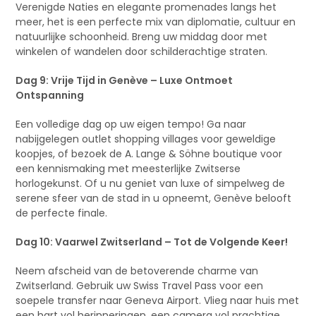
Verenigde Naties en elegante promenades langs het
meer, het is een perfecte mix van diplomatie, cultuur en
natuurlijke schoonheid. Breng uw middag door met
winkelen of wandelen door schilderachtige straten.
Dag 9: Vrije Tijd in Genève – Luxe Ontmoet
Ontspanning
Een volledige dag op uw eigen tempo! Ga naar
nabijgelegen outlet shopping villages voor geweldige
koopjes, of bezoek de A. Lange & Söhne boutique voor
een kennismaking met meesterlijke Zwitserse
horlogekunst. Of u nu geniet van luxe of simpelweg de
serene sfeer van de stad in u opneemt, Genève belooft
de perfecte finale.
Dag 10: Vaarwel Zwitserland – Tot de Volgende Keer!
Neem afscheid van de betoverende charme van
Zwitserland. Gebruik uw Swiss Travel Pass voor een
soepele transfer naar Geneva Airport. Vlieg naar huis met
een hart vol herinneringen, een camera vol prachtige