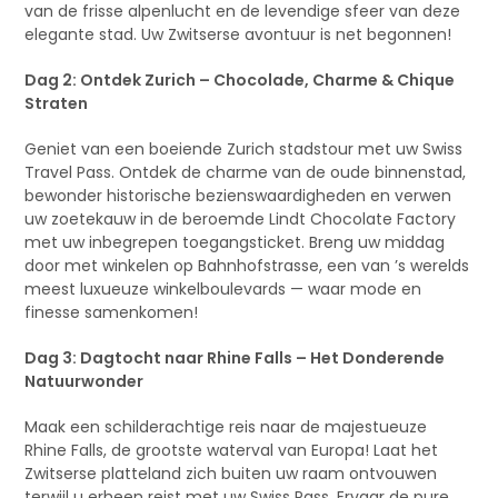
van de frisse alpenlucht en de levendige sfeer van deze
elegante stad. Uw Zwitserse avontuur is net begonnen!
Dag 2: Ontdek Zurich – Chocolade, Charme & Chique
Straten
Geniet van een boeiende Zurich stadstour met uw Swiss
Travel Pass. Ontdek de charme van de oude binnenstad,
bewonder historische bezienswaardigheden en verwen
uw zoetekauw in de beroemde Lindt Chocolate Factory
met uw inbegrepen toegangsticket. Breng uw middag
door met winkelen op Bahnhofstrasse, een van ’s werelds
meest luxueuze winkelboulevards — waar mode en
finesse samenkomen!
Dag 3: Dagtocht naar Rhine Falls – Het Donderende
Natuurwonder
Maak een schilderachtige reis naar de majestueuze
Rhine Falls, de grootste waterval van Europa! Laat het
Zwitserse platteland zich buiten uw raam ontvouwen
terwijl u erheen reist met uw Swiss Pass. Ervaar de pure