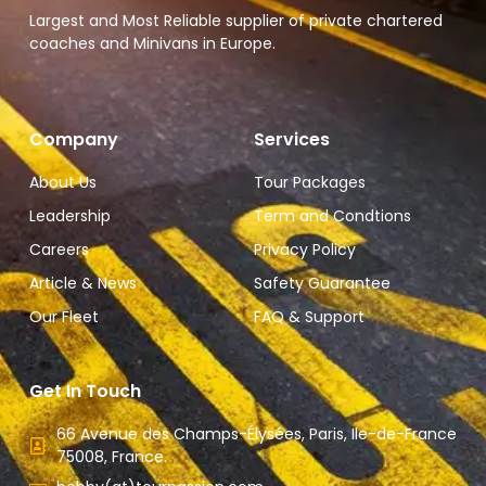
Largest and Most Reliable supplier of private chartered
coaches and Minivans in Europe.
Company
Services
About Us
Tour Packages
Leadership
Term and Condtions
Careers
Privacy Policy
Article & News
Safety Guarantee
Our Fleet
FAQ & Support
Get In Touch
66 Avenue des Champs-Élysées, Paris, Ile-de-France
75008, France.