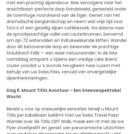
met een prachtig alpendecor. Reis vervolgens naar het
ansichtkaart-perfecte dorp Grindelwald, genesteld onder
de torenhoge noordwand van de Eiger. Geniet van het
dramatische berglandschap en neem wat vrije tijd voor
foto’s of een gezellig alpen cafébezoek. Ga daarna naar
de sprookjesachtige vallei van Lauterbrunnen, beroemd
om zijn 72 watervallen en indrukwekkende kliffen. Wandel
door dit betoverende dorp en bewonder de prachtige
Staubbach Falls — een waar natuurwonder. In de late
namiddag ontspant u tijdens een vredige Lake Brienz
cruise voordat u ’s avonds terugkeert naar Luzern met
behulp van uw Swiss Pass, vervuld van onvergetelijke
alpenherinneringen.
Dag 6: Mount Titlis Avontuur – Een Sneeuwspektakel
Wacht
Bereid u voor op sneeuwrijke sensaties terwijl u Mount
Titlis per kabelbaan beklimt met uw Swiss Travel Pass!
Wandel over de Titlis Cliff Walk, maak een rit met de Ice
Flyer stoeltjeslift en geniet van panoramische uitzichten