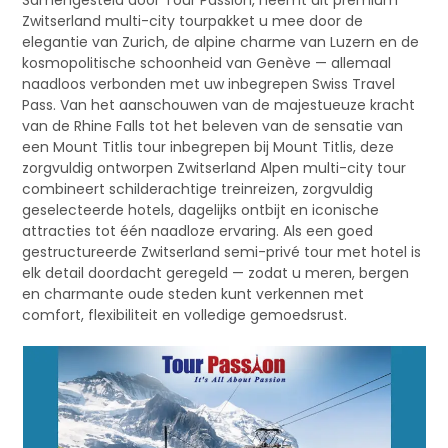
Samengesteld door Tour Passion, neemt dit premium
Zwitserland multi-city tourpakket u mee door de
elegantie van Zurich, de alpine charme van Luzern en de
kosmopolitische schoonheid van Genève — allemaal
naadloos verbonden met uw inbegrepen Swiss Travel
Pass. Van het aanschouwen van de majestueuze kracht
van de Rhine Falls tot het beleven van de sensatie van
een Mount Titlis tour inbegrepen bij Mount Titlis, deze
zorgvuldig ontworpen Zwitserland Alpen multi-city tour
combineert schilderachtige treinreizen, zorgvuldig
geselecteerde hotels, dagelijks ontbijt en iconische
attracties tot één naadloze ervaring. Als een goed
gestructureerde Zwitserland semi-privé tour met hotel is
elk detail doordacht geregeld — zodat u meren, bergen
en charmante oude steden kunt verkennen met
comfort, flexibiliteit en volledige gemoedsrust.