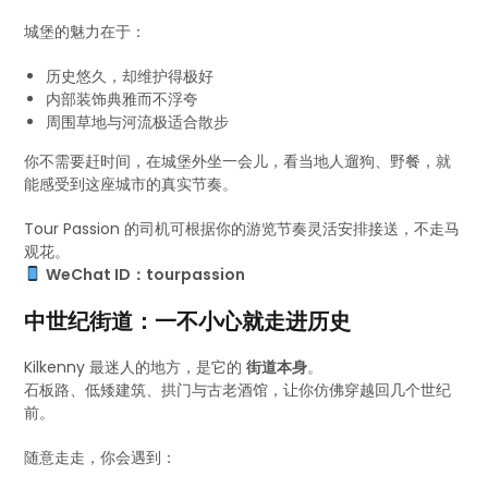
城堡的魅力在于：
历史悠久，却维护得极好
内部装饰典雅而不浮夸
周围草地与河流极适合散步
你不需要赶时间，在城堡外坐一会儿，看当地人遛狗、野餐，就
能感受到这座城市的真实节奏。
Tour Passion 的司机可根据你的游览节奏灵活安排接送，不走马
观花。
WeChat ID：tourpassion
中世纪街道：一不小心就走进历史
Kilkenny 最迷人的地方，是它的
街道本身
。
石板路、低矮建筑、拱门与古老酒馆，让你仿佛穿越回几个世纪
前。
随意走走，你会遇到：