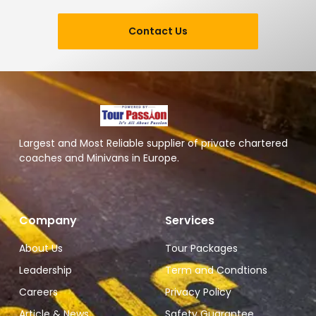
Contact Us
Largest and Most Reliable supplier of private chartered
coaches and Minivans in Europe.
Company
Services
About Us
Tour Packages
Leadership
Term and Condtions
Careers
Privacy Policy
Article & News
Safety Guarantee