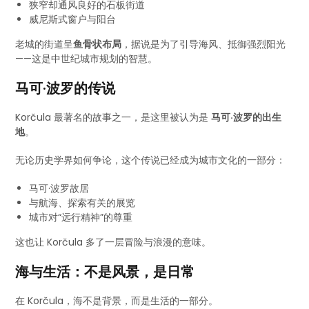
狭窄却通风良好的石板街道
威尼斯式窗户与阳台
老城的街道呈
鱼骨状布局
，据说是为了引导海风、抵御强烈阳光
——这是中世纪城市规划的智慧。
马可·波罗的传说
Korčula 最著名的故事之一，是这里被认为是
马可·波罗的出生
地
。
无论历史学界如何争论，这个传说已经成为城市文化的一部分：
马可·波罗故居
与航海、探索有关的展览
城市对“远行精神”的尊重
这也让 Korčula 多了一层冒险与浪漫的意味。
海与生活：不是风景，是日常
在 Korčula，海不是背景，而是生活的一部分。