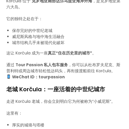
Korčula 位于
克罗地亚南部达尔马提亚海岸外海
，是克罗地亚第
六大岛。
它的独特之处在于：
保存完好的中世纪老城
威尼斯风格与地中海生活融合
城市结构几乎未被现代化破坏
这让 Korčula 成为一座
真正“住在历史里的城市”
。
通过
Tour Passion 私人包车服务
，你可以从杜布罗夫尼克、斯
普利特或周边城市轻松抵达码头，再衔接渡船前往 Korčula。
WeChat ID：tourpassion
老城 Korčula：一座活着的中世纪城市
走进 Korčula 老城，你会立刻明白它为何被称为“小威尼斯”。
这里有：
厚实的城墙与塔楼