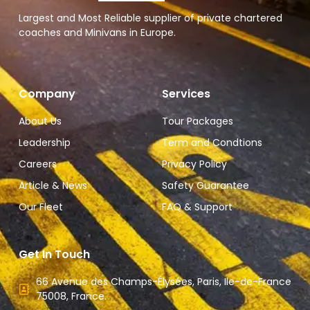
Largest and Most Reliable supplier of private chartered
coaches and Minivans in Europe.
Company
Services
About Us
Tour Packages
Leadership
Term and Condtions
Careers
Privacy Policy
Article & News
Safety Guarantee
Our Fleet
FAQ & Support
Get In Touch
66 Avenue des Champs-Élysées, Paris, Ile-de-France
75008, France.