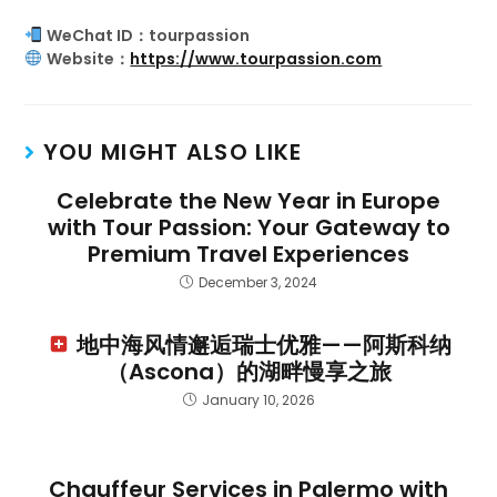
WeChat ID：tourpassion
Website：
https://www.tourpassion.com
YOU MIGHT ALSO LIKE
Celebrate the New Year in Europe
with Tour Passion: Your Gateway to
Premium Travel Experiences
December 3, 2024
地中海风情邂逅瑞士优雅——阿斯科纳
（Ascona）的湖畔慢享之旅
January 10, 2026
Chauffeur Services in Palermo with