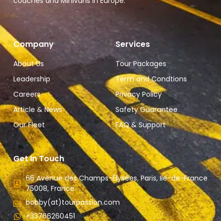
coaches and Minivans in Europe.
Company
Services
About Us
Tour Packages
Leadership
Term and Condtions
Careers
Privacy Policy
Article & News
Safety Guarantee
Our Fleet
FAQ & Support
Get In Touch
66 Avenue des Champs-Élysées, Paris, Ile-de-France
75008, France.
bobby(at)tourpassion.com
+33766260451