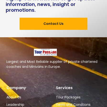
information, news, insight or
promotions.
Contact Us
Largest and Most Reliable supplier of private chartered
coaches and Minivans in Europe.
Company
Services
About Us
Tour Packages
Leadership
Term and Condtions