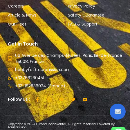
Careers
Privacy Policy
Article & News
Safety Guarantee
Our Fleet
FAQ & Support
Get In Touch
66 Avenue des Champs-Élysées, Paris, Ile-de-France
75008, France.
bobby(at)tourpassion.com
+33766260451
+33-182836024 (France)
Follow Us :
Copyright © 2024 EuropeCoachRental, All rights reserved. Powered by
TourPassion