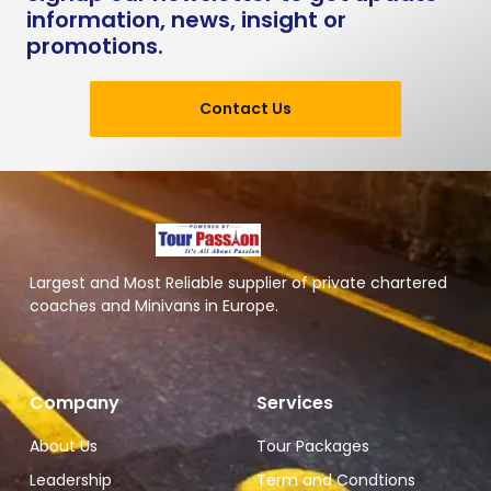
information, news, insight or
promotions.
Contact Us
Largest and Most Reliable supplier of private chartered
coaches and Minivans in Europe.
Company
Services
About Us
Tour Packages
Leadership
Term and Condtions