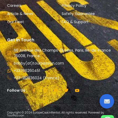
Careers
Privacy Policy
Article & News
Safety Guarantee
Our Fleet
FAQ & Support
Get In Touch
66 Avenue des Champs-Élysées, Paris, Ile-de-France
75008, France.
bobby(at)tourpassion.com
+33766260451
+33-182836024 (France)
Follow Us :
Copyright © 2024 EuropeCoachRental, All rights reserved. Powered by
TourPassion