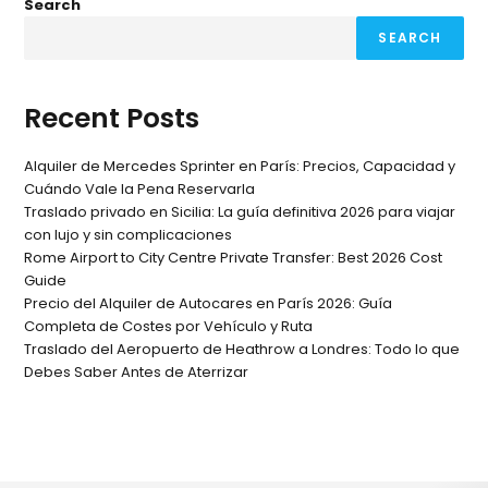
Search
SEARCH
Recent Posts
Alquiler de Mercedes Sprinter en París: Precios, Capacidad y
Cuándo Vale la Pena Reservarla
Traslado privado en Sicilia: La guía definitiva 2026 para viajar
con lujo y sin complicaciones
Rome Airport to City Centre Private Transfer: Best 2026 Cost
Guide
Precio del Alquiler de Autocares en París 2026: Guía
Completa de Costes por Vehículo y Ruta
Traslado del Aeropuerto de Heathrow a Londres: Todo lo que
Debes Saber Antes de Aterrizar