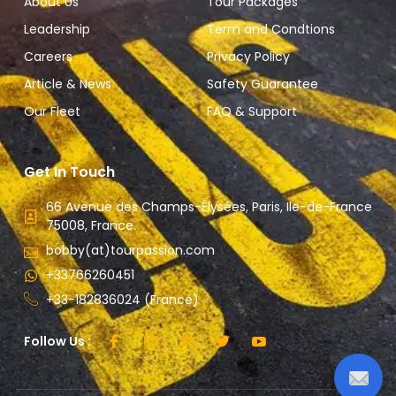
About Us
Tour Packages
Leadership
Term and Condtions
Careers
Privacy Policy
Article & News
Safety Guarantee
Our Fleet
FAQ & Support
Get In Touch
66 Avenue des Champs-Élysées, Paris, Ile-de-France
75008, France.
bobby(at)tourpassion.com
+33766260451
+33-182836024 (France)
Follow Us :